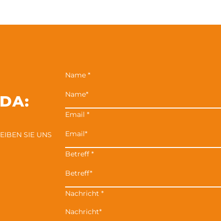
Name
*
 DA:
Email
*
EIBEN SIE UNS
Betreff
*
Nachricht
*