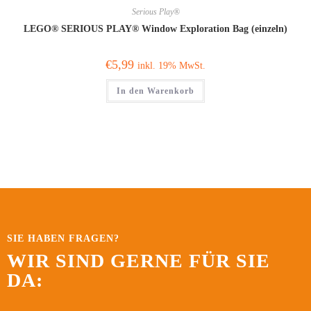
Serious Play®
LEGO® SERIOUS PLAY® Window Exploration Bag (einzeln)
€
5,99
inkl. 19% MwSt.
In den Warenkorb
SIE HABEN FRAGEN?
WIR SIND GERNE FÜR SIE
DA: