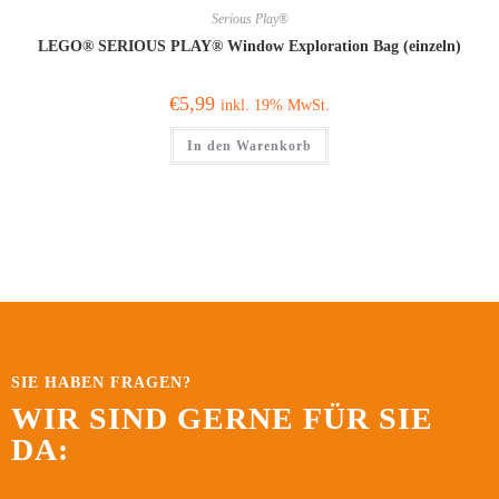
Serious Play®
LEGO® SERIOUS PLAY® Window Exploration Bag (einzeln)
€
5,99
inkl. 19% MwSt.
In den Warenkorb
SIE HABEN FRAGEN?
WIR SIND GERNE FÜR SIE
DA: