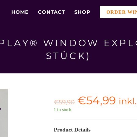
HOME
CONTACT
SHOP
ORDER WI
PLAY® WINDOW EXPL
STÜCK)
€
54,99
inkl
€
59,90
1 in stock
Product Details