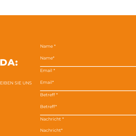
Name
*
 DA:
Email
*
EIBEN SIE UNS
Betreff
*
Nachricht
*