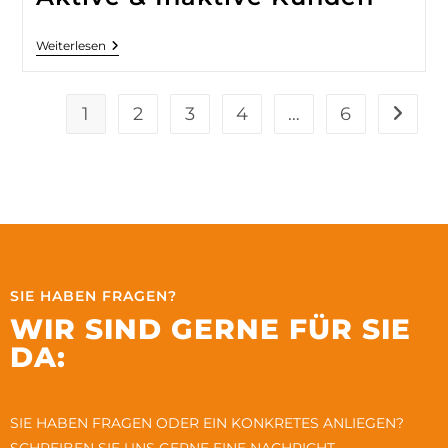
Weiterlesen
1
2
3
4
…
6
SIE HABEN FRAGEN?
WIR SIND GERNE FÜR SIE
DA:
SIE HABEN FRAGEN ODER EIN KONKRETES ANLIEGEN?