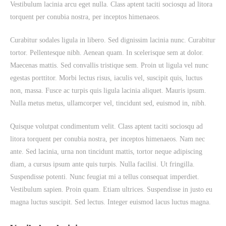
Vestibulum lacinia arcu eget nulla. Class aptent taciti sociosqu ad litora
torquent per conubia nostra, per inceptos himenaeos.
Curabitur sodales ligula in libero. Sed dignissim lacinia nunc. Curabitur
tortor. Pellentesque nibh. Aenean quam. In scelerisque sem at dolor.
Maecenas mattis. Sed convallis tristique sem. Proin ut ligula vel nunc
egestas porttitor. Morbi lectus risus, iaculis vel, suscipit quis, luctus
non, massa. Fusce ac turpis quis ligula lacinia aliquet. Mauris ipsum.
Nulla metus metus, ullamcorper vel, tincidunt sed, euismod in, nibh.
Quisque volutpat condimentum velit. Class aptent taciti sociosqu ad
litora torquent per conubia nostra, per inceptos himenaeos. Nam nec
ante. Sed lacinia, urna non tincidunt mattis, tortor neque adipiscing
diam, a cursus ipsum ante quis turpis. Nulla facilisi. Ut fringilla.
Suspendisse potenti. Nunc feugiat mi a tellus consequat imperdiet.
Vestibulum sapien. Proin quam. Etiam ultrices. Suspendisse in justo eu
magna luctus suscipit. Sed lectus. Integer euismod lacus luctus magna.