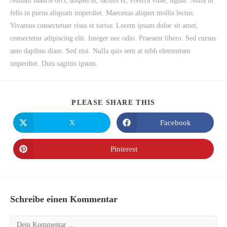
Nullam mauris orci, aliquet et, iaculis et, viverra vitae, ligula. Nulla ut
felis in purus aliquam imperdiet. Maecenas aliquet mollis lectus.
Vivamus consectetuer risus et tortor. Lorem ipsum dolor sit amet,
consectetur adipiscing elit. Integer nec odio. Praesent libero. Sed cursus
ante dapibus diam. Sed nisi. Nulla quis sem at nibh elementum
imperdiet. Duis sagittis ipsum.
PLEASE SHARE THIS
X
Facebook
Pinterest
Schreibe einen Kommentar