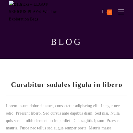
0
BLOG
Curabitur sodales ligula in libero
Lorem ipsum dolor sit amet, consectetur adipiscing elit. Integer nec
odio. Praesent libero. Sed cursus ante dapibus diam. Sed nisi. Nulla
quis sem at nibh elementum imperdiet. Duis sagittis ipsum. Praesent
mauris. Fusce nec tellus sed augue semper porta. Mauris massa.